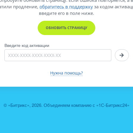
атили продление,
обратитесь в поддержку
за кодом активац
введите его
в поле ниже.
ОБНОВИТЬ СТРАНИЦУ
Введите код активации
Нужна помощь?
© «Битрикс», 2026. Объединяем компанию с «1С-Битрикс24»