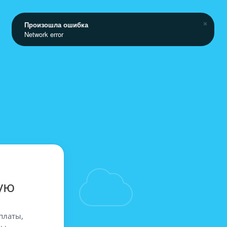
Произошла ошибка
Network error
ую
платы,
вы