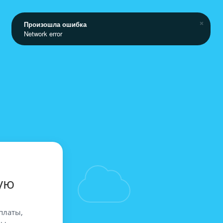
Произошла ошибка
Network error
ую
платы,
вы