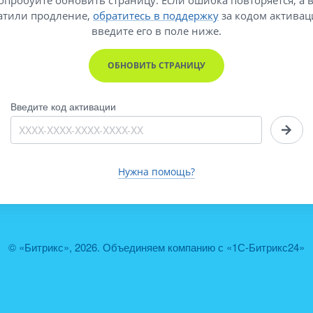
атили продление,
обратитесь в поддержку
за кодом активац
введите его
в поле ниже.
ОБНОВИТЬ СТРАНИЦУ
Введите код активации
Нужна помощь?
© «Битрикс», 2026. Объединяем компанию с «1С-Битрикс24»