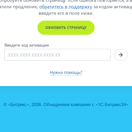
атили продление,
обратитесь в поддержку
за кодом активац
введите его
в поле ниже.
ОБНОВИТЬ СТРАНИЦУ
Введите код активации
Нужна помощь?
© «Битрикс», 2026. Объединяем компанию с «1С-Битрикс24»