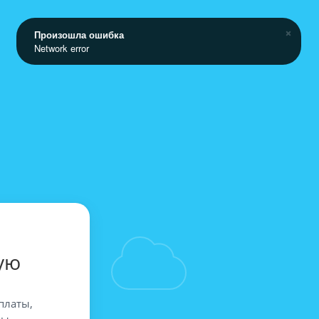
Произошла ошибка
Network error
ую
платы,
вы