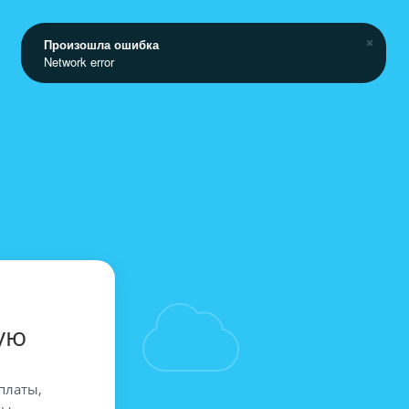
Произошла ошибка
Network error
ую
платы,
вы