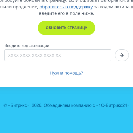
атили продление,
обратитесь в поддержку
за кодом активац
введите его
в поле ниже.
ОБНОВИТЬ СТРАНИЦУ
Введите код активации
Нужна помощь?
© «Битрикс», 2026. Объединяем компанию с «1С-Битрикс24»