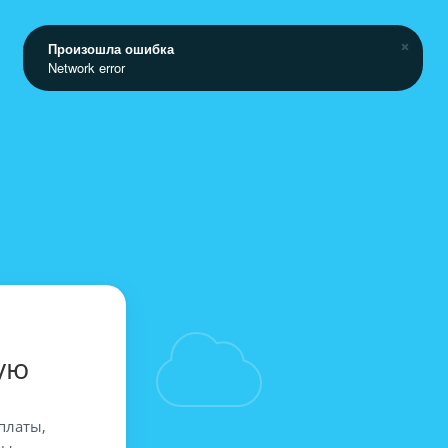
Произошла ошибка
Network error
ую
платы,
вы