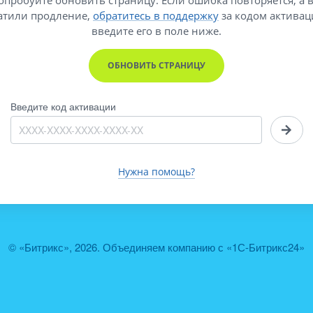
атили продление,
обратитесь в поддержку
за кодом активац
введите его
в поле ниже.
ОБНОВИТЬ СТРАНИЦУ
Введите код активации
Нужна помощь?
© «Битрикс», 2026. Объединяем компанию с «1С-Битрикс24»