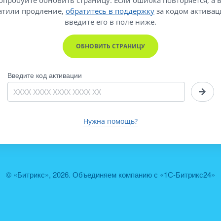
атили продление,
обратитесь в поддержку
за кодом активац
введите его
в поле ниже.
ОБНОВИТЬ СТРАНИЦУ
Введите код активации
Нужна помощь?
© «Битрикс», 2026. Объединяем компанию с «1С-Битрикс24»