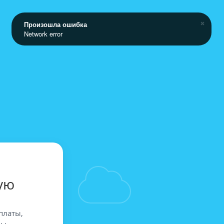
Произошла ошибка
Network error
ую
платы,
вы