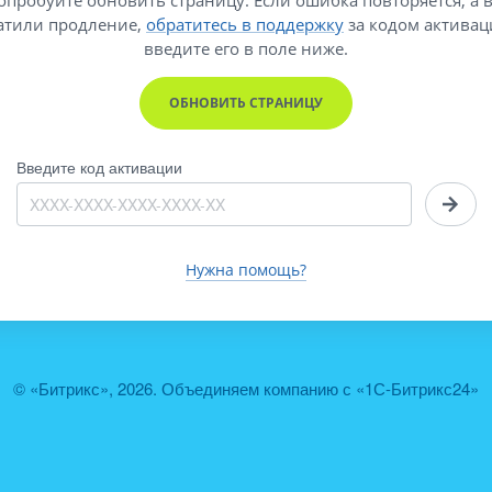
атили продление,
обратитесь в поддержку
за кодом активац
введите его
в поле ниже.
ОБНОВИТЬ СТРАНИЦУ
Введите код активации
Нужна помощь?
© «Битрикс», 2026. Объединяем компанию с «1С-Битрикс24»