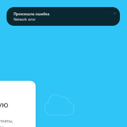
Произошла ошибка
Network error
ую
платы,
вы