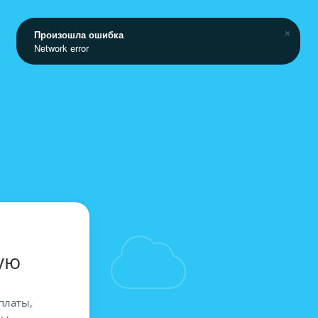
Произошла ошибка
Network error
ую
платы,
вы