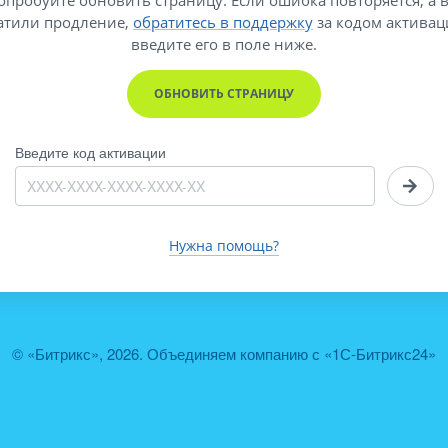
атили продление,
обратитесь в поддержку
за кодом активац
введите его
в поле ниже.
ОБНОВИТЬ СТРАНИЦУ
Введите код активации
Нужна помощь?
© «Битрикс», 2026. Объединяем компанию с «1С-Битрикс24»